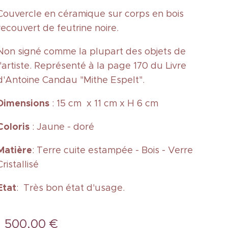
Couvercle en céramique sur corps en bois
recouvert de feutrine noire.
Non signé comme la plupart des objets de
l'artiste. Représenté à la page 170 du Livre
d'Antoine Candau "Mithe Espelt".
Dimensions
: 15 cm x 11 cm x H 6 cm
Coloris
: Jaune - doré
Matière
: Terre cuite estampée - Bois - Verre
Cristallisé
Etat
: Très bon état d'usage.
1 500,00
€